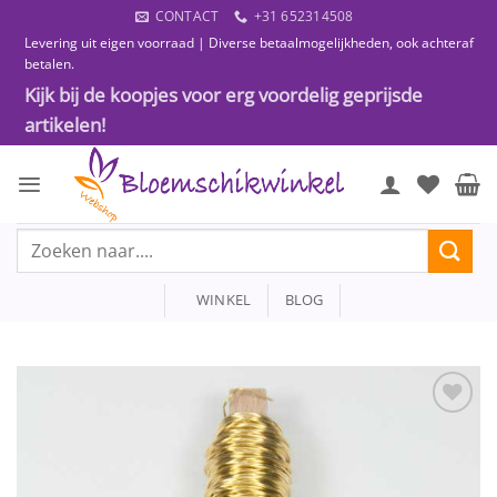
Ga
CONTACT
+31 652314508
naar
Levering uit eigen voorraad | Diverse betaalmogelijkheden, ook achteraf
inhoud
betalen.
Kijk bij de koopjes voor erg voordelig geprijsde
artikelen!
Zoeken
naar:
WINKEL
BLOG
Toevoegen
aan
wenslijst