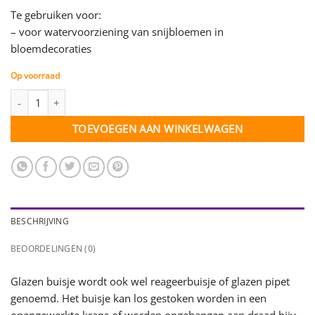
Te gebruiken voor:
– voor watervoorziening van snijbloemen in
bloemdecoraties
Op voorraad
Glazen buisje - L=10cm, Dia=15mm - rand - 12 stuks (10X15R) aa
TOEVOEGEN AAN WINKELWAGEN
BESCHRIJVING
BEOORDELINGEN (0)
Glazen buisje wordt ook wel reageerbuisje of glazen pipet
genoemd. Het buisje kan los gestoken worden in een
opengewerkte krans of worden opgehangen aan draad bijv.