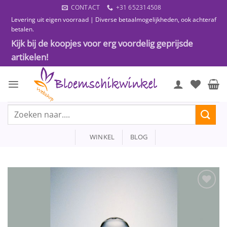
Ga
CONTACT
+31 652314508
naar
Levering uit eigen voorraad | Diverse betaalmogelijkheden, ook achteraf
inhoud
betalen.
Kijk bij de koopjes voor erg voordelig geprijsde
artikelen!
Zoeken
naar:
WINKEL
BLOG
Toevoegen
aan
wenslijst