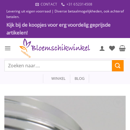
Ga
CONTACT
+31 652314508
naar
Levering uit eigen voorraad | Diverse betaalmogelijkheden, ook achteraf
inhoud
betalen.
Kijk bij de koopjes voor erg voordelig geprijsde
artikelen!
Zoeken
naar:
WINKEL
BLOG
Toevoegen
aan
wenslijst