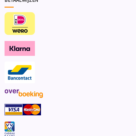
BETAALWIJZEN