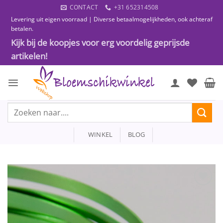
Ga
CONTACT
+31 652314508
naar
Levering uit eigen voorraad | Diverse betaalmogelijkheden, ook achteraf
inhoud
betalen.
Kijk bij de koopjes voor erg voordelig geprijsde
artikelen!
Zoeken
naar:
WINKEL
BLOG
Toevoegen
aan
wenslijst