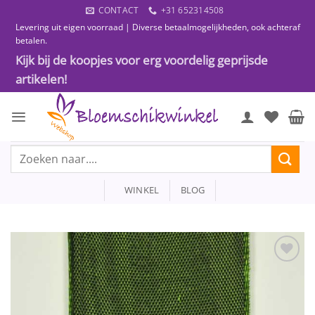
Ga
CONTACT
+31 652314508
naar
Levering uit eigen voorraad | Diverse betaalmogelijkheden, ook achteraf
inhoud
betalen.
Kijk bij de koopjes voor erg voordelig geprijsde
artikelen!
Zoeken
naar:
WINKEL
BLOG
Toevoegen
aan
wenslijst