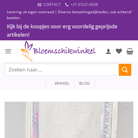
Ga
CONTACT
+31 652314508
naar
Levering uit eigen voorraad | Diverse betaalmogelijkheden, ook achteraf
inhoud
betalen.
Kijk bij de koopjes voor erg voordelig geprijsde
artikelen!
Zoeken
naar:
WINKEL
BLOG
Toevoegen
aan
wenslijst