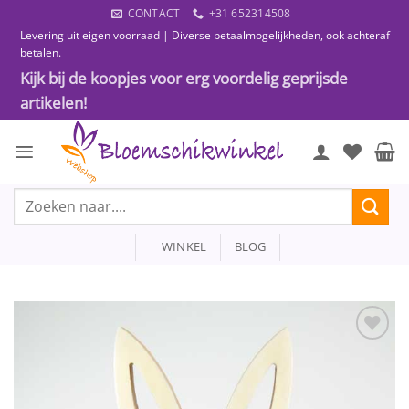
Ga
CONTACT
+31 652314508
naar
Levering uit eigen voorraad | Diverse betaalmogelijkheden, ook achteraf
inhoud
betalen.
Kijk bij de koopjes voor erg voordelig geprijsde
artikelen!
Zoeken
naar:
WINKEL
BLOG
Toevoegen
aan
wenslijst