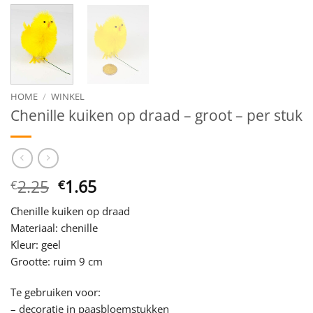
HOME
/
WINKEL
Chenille kuiken op draad – groot – per stuk
Oorspronkelijke
Huidige
2.25
1.65
€
€
prijs
prijs
Chenille kuiken op draad
was:
is:
Materiaal: chenille
€2.25.
€1.65.
Kleur: geel
Grootte: ruim 9 cm
Te gebruiken voor:
– decoratie in paasbloemstukken