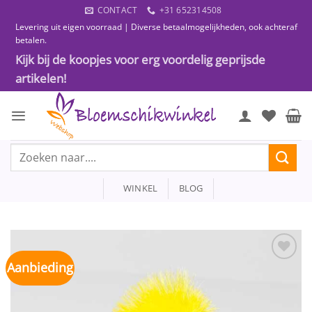
Ga
CONTACT
+31 652314508
naar
Levering uit eigen voorraad | Diverse betaalmogelijkheden, ook achteraf
inhoud
betalen.
Kijk bij de koopjes voor erg voordelig geprijsde
artikelen!
Zoeken
naar:
WINKEL
BLOG
Aanbieding
Toevoegen
aan
wenslijst