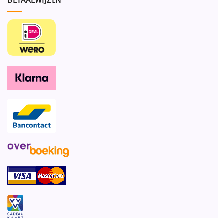
BETAALWIJZEN