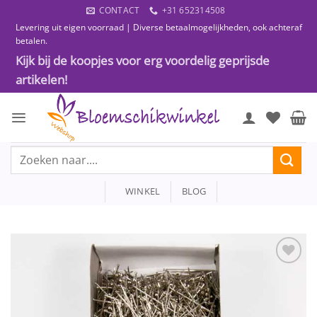
Ga
CONTACT
+31 652314508
naar
Levering uit eigen voorraad | Diverse betaalmogelijkheden, ook achteraf
inhoud
betalen.
Kijk bij de koopjes voor erg voordelig geprijsde
artikelen!
Zoeken
naar:
WINKEL
BLOG
Toevoegen
aan
wenslijst