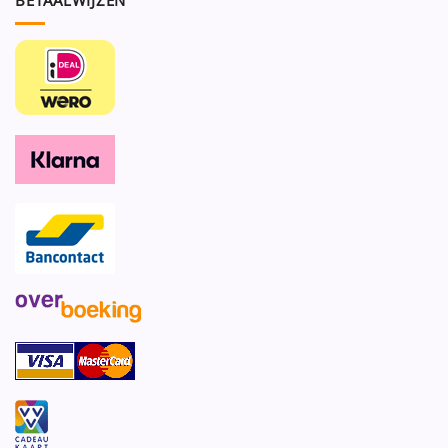
BETAALWIJZEN