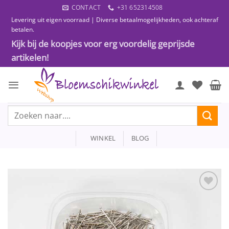
Ga
CONTACT
+31 652314508
naar
Levering uit eigen voorraad | Diverse betaalmogelijkheden, ook achteraf
inhoud
betalen.
Kijk bij de koopjes voor erg voordelig geprijsde
artikelen!
Zoeken
naar:
WINKEL
BLOG
Toevoegen
aan
wenslijst