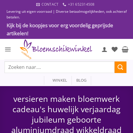
Ga
CONTACT
+31 652314508
naar
Levering uit eigen voorraad | Diverse betaalmogelijkheden, ook achteraf
inhoud
betalen.
Kijk bij de koopjes voor erg voordelig geprijsde
artikelen!
Zoeken
naar:
WINKEL
BLOG
versieren maken bloemwerk
cadeau's huwelijk verjaardag
jubileum geboorte
aluminiumdraad wikkeldraad