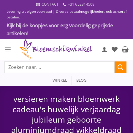
Ga
CONTACT
+31 652314508
naar
Levering uit eigen voorraad | Diverse betaalmogelijkheden, ook achteraf
inhoud
betalen.
Kijk bij de koopjes voor erg voordelig geprijsde
artikelen!
Zoeken
naar:
WINKEL
BLOG
versieren maken bloemwerk
cadeau's huwelijk verjaardag
jubileum geboorte
aluminiumdraad wikkeldraad