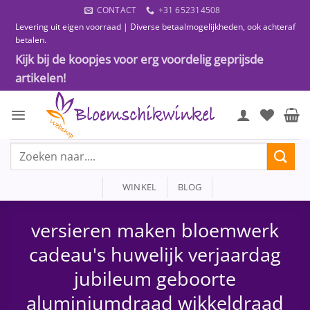
Ga
CONTACT
+31 652314508
naar
Levering uit eigen voorraad | Diverse betaalmogelijkheden, ook achteraf
inhoud
betalen.
Kijk bij de koopjes voor erg voordelig geprijsde
artikelen!
Zoeken
naar:
WINKEL
BLOG
versieren maken bloemwerk
cadeau's huwelijk verjaardag
jubileum geboorte
aluminiumdraad wikkeldraad