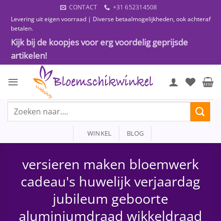
Ga
CONTACT
+31 652314508
naar
Levering uit eigen voorraad | Diverse betaalmogelijkheden, ook achteraf
inhoud
betalen.
Kijk bij de koopjes voor erg voordelig geprijsde
artikelen!
Zoeken
naar:
WINKEL
BLOG
versieren maken bloemwerk
cadeau's huwelijk verjaardag
jubileum geboorte
aluminiumdraad wikkeldraad