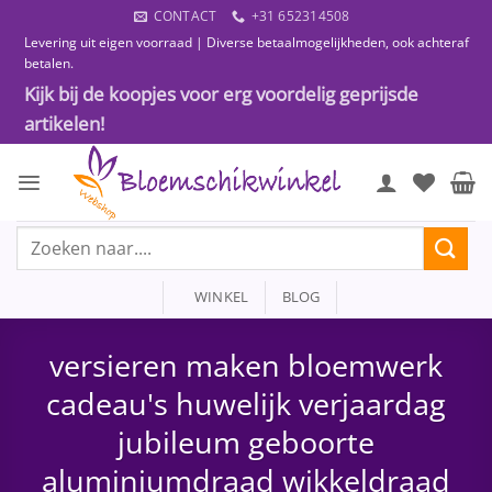
Ga
CONTACT
+31 652314508
naar
Levering uit eigen voorraad | Diverse betaalmogelijkheden, ook achteraf
inhoud
betalen.
Kijk bij de koopjes voor erg voordelig geprijsde
artikelen!
Zoeken
naar:
WINKEL
BLOG
versieren maken bloemwerk
cadeau's huwelijk verjaardag
jubileum geboorte
aluminiumdraad wikkeldraad