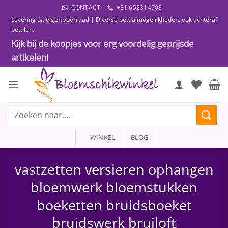
Ga
CONTACT
+31 652314508
naar
Levering uit eigen voorraad | Diverse betaalmogelijkheden, ook achteraf
inhoud
betalen.
Kijk bij de koopjes voor erg voordelig geprijsde
artikelen!
Zoeken
naar:
WINKEL
BLOG
vastzetten versieren ophangen
bloemwerk bloemstukken
boeketten bruidsboeket
bruidswerk bruiloft