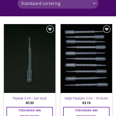
Toevoegen
Toevoegen
aan
aan
wenslijst
wenslijst
Pipetje 3 ml – per stuk
Setje Pipetjes 3 ml – 10 stuks
€
0.50
€
3.19
TOEVOEGEN AAN
TOEVOEGEN AAN
WINKELWAGEN
WINKELWAGEN