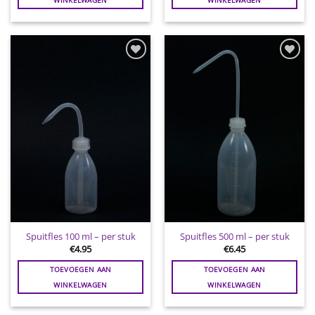
Toevoegen
Toevoegen
aan
aan
wenslijst
wenslijst
Spuitfles 100 ml – per stuk
Spuitfles 500 ml – per stuk
€
4.95
€
6.45
TOEVOEGEN AAN
TOEVOEGEN AAN
WINKELWAGEN
WINKELWAGEN