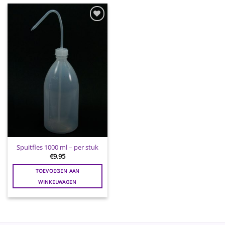
Toevoegen
aan
wenslijst
Spuitfles 1000 ml – per stuk
€
9.95
TOEVOEGEN AAN
WINKELWAGEN