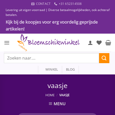
Ga
CONTACT
+31 652314508
naar
Levering uit eigen voorraad | Diverse betaalmogelijkheden, ook achteraf
inhoud
betalen.
Kijk bij de koopjes voor erg voordelig geprijsde
artikelen!
Zoeken
naar:
WINKEL
BLOG
vaasje
HOME
/
VAASJE
MENU