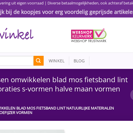
vering uit eigen voorraad | Diverse betaalmogelijkheden, ook achteraf betal
ijk bij de koopjes voor erg voordelig geprijsde artikele
WINKEL
BLOG
en omwikkelen blad mos fietsband lint
coraties s-vormen halve maan vormen
KKELEN BLAD MOS FIETSBAND LINT NATUURLIJKE MATERIALEN
OEFIJZER VORMEN