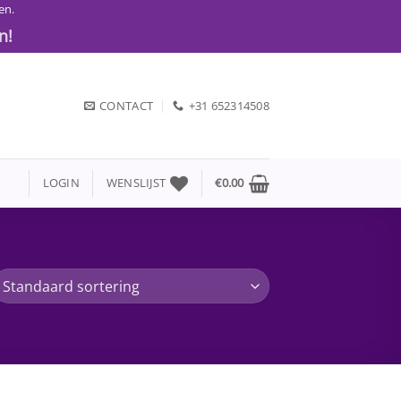
en.
n!
CONTACT
+31 652314508
LOGIN
WENSLIJST
€
0.00