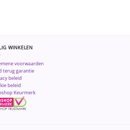
LIG WINKELEN
emene voorwaarden
d terug garantie
vacy beleid
kie beleid
shop Keurmerk