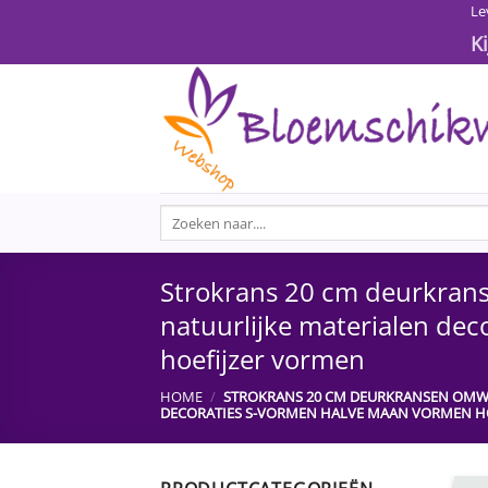
Ga
Le
naar
K
inhoud
Zoeken
naar:
Strokrans 20 cm deurkrans
natuurlijke materialen de
hoefijzer vormen
HOME
/
STROKRANS 20 CM DEURKRANSEN OMWI
DECORATIES S-VORMEN HALVE MAAN VORMEN H