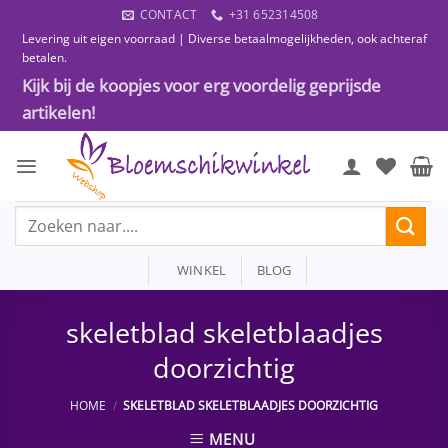
Ga
CONTACT
+31 652314508
naar
Levering uit eigen voorraad | Diverse betaalmogelijkheden, ook achteraf
inhoud
betalen.
Kijk bij de koopjes voor erg voordelig geprijsde
artikelen!
Zoeken
naar:
WINKEL
BLOG
skeletblad skeletblaadjes
doorzichtig
HOME
/
SKELETBLAD SKELETBLAADJES DOORZICHTIG
MENU