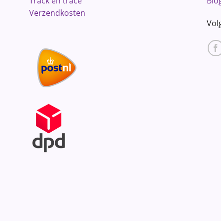
Track en trace
Blo
Verzendkosten
Vol