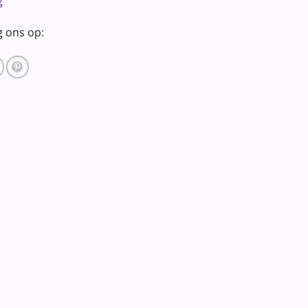
g
g ons op: