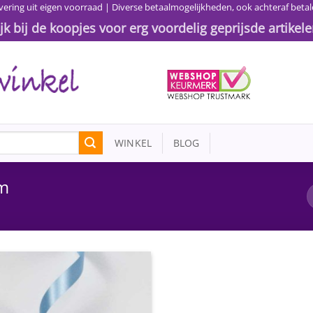
vering uit eigen voorraad | Diverse betaalmogelijkheden, ook achteraf betal
ijk bij de koopjes voor erg voordelig geprijsde artikele
WINKEL
BLOG
mm
Toevoegen
aan
wenslijst