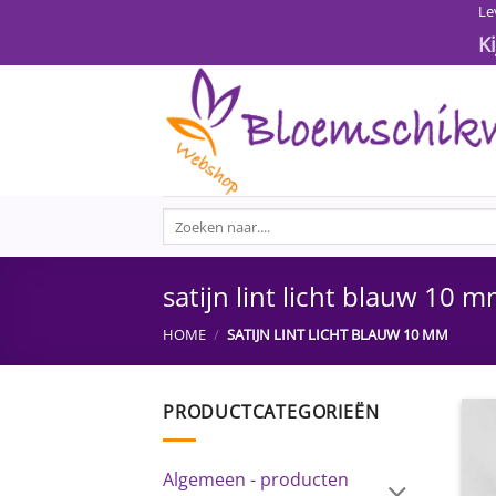
Ga
Le
naar
K
inhoud
Zoeken
naar:
satijn lint licht blauw 10 
HOME
/
SATIJN LINT LICHT BLAUW 10 MM
PRODUCTCATEGORIEËN
Algemeen - producten