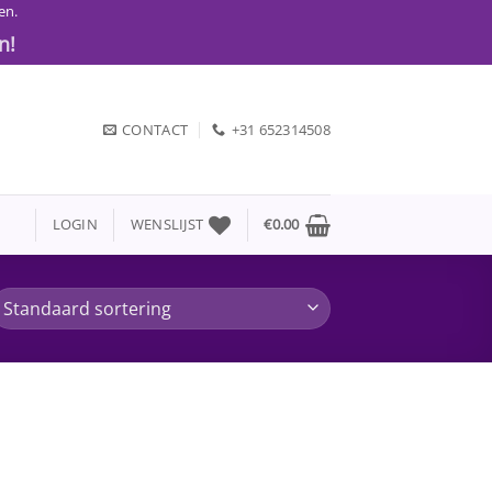
en.
n!
CONTACT
+31 652314508
LOGIN
WENSLIJST
€
0.00