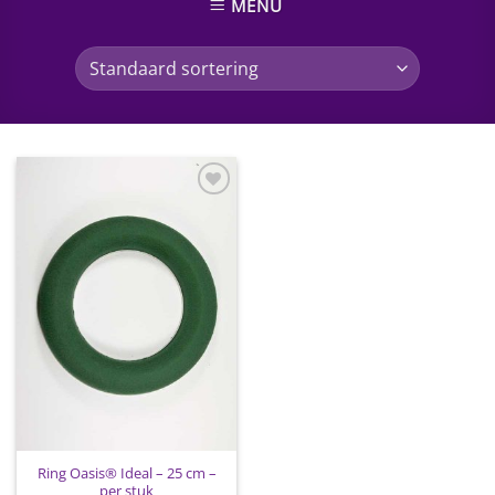
MENU
Toevoegen
aan
wenslijst
Ring Oasis® Ideal – 25 cm –
per stuk