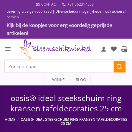
Ga
CONTACT
+31 652314508
naar
Levering uit eigen voorraad | Diverse betaalmogelijkheden, ook achteraf
inhoud
betalen.
Kijk bij de koopjes voor erg voordelig geprijsde
artikelen!
Zoeken
naar:
WINKEL
BLOG
oasis® ideal steekschuim ring
kransen tafeldecoraties 25 cm
HOME
/
OASIS® IDEAL STEEKSCHUIM RING KRANSEN TAFELDECORATIES
25 CM