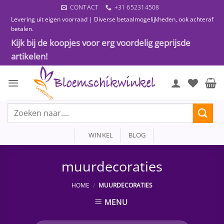
Ga
CONTACT
+31 652314508
naar
Levering uit eigen voorraad | Diverse betaalmogelijkheden, ook achteraf
inhoud
betalen.
Kijk bij de koopjes voor erg voordelig geprijsde
artikelen!
Zoeken
naar:
WINKEL
BLOG
muurdecoraties
HOME
/
MUURDECORATIES
MENU