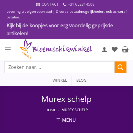
Ga
CONTACT
+31 652314508
naar
Levering uit eigen voorraad | Diverse betaalmogelijkheden, ook achteraf
inhoud
betalen.
Kijk bij de koopjes voor erg voordelig geprijsde
artikelen!
Zoeken
naar:
WINKEL
BLOG
Murex schelp
HOME
/
MUREX SCHELP
MENU