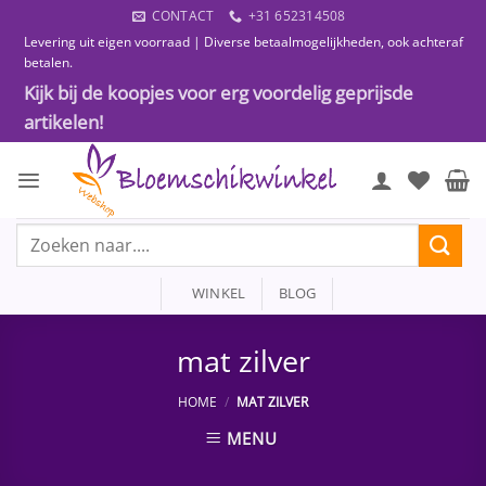
Ga
CONTACT
+31 652314508
naar
Levering uit eigen voorraad | Diverse betaalmogelijkheden, ook achteraf
inhoud
betalen.
Kijk bij de koopjes voor erg voordelig geprijsde
artikelen!
Zoeken
naar:
WINKEL
BLOG
mat zilver
HOME
/
MAT ZILVER
MENU