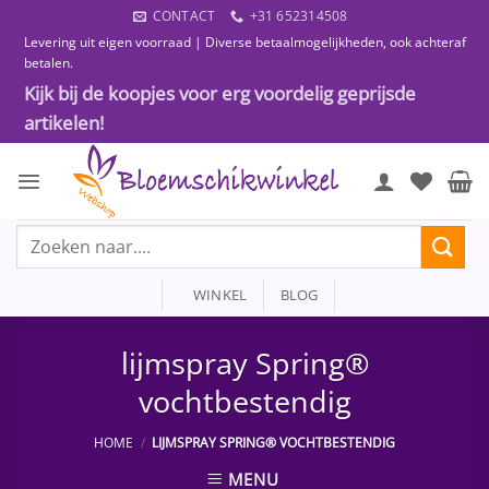
Ga
CONTACT
+31 652314508
naar
Levering uit eigen voorraad | Diverse betaalmogelijkheden, ook achteraf
inhoud
betalen.
Kijk bij de koopjes voor erg voordelig geprijsde
artikelen!
Zoeken
naar:
WINKEL
BLOG
lijmspray Spring®
vochtbestendig
HOME
/
LIJMSPRAY SPRING® VOCHTBESTENDIG
MENU