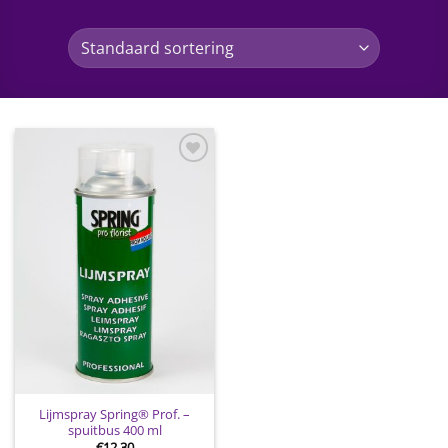
Toevoegen
aan
wenslijst
Lijmspray Spring® Prof. –
spuitbus 400 ml
€
12.30