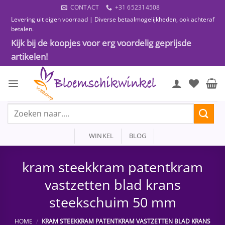
Ga
CONTACT
+31 652314508
naar
Levering uit eigen voorraad | Diverse betaalmogelijkheden, ook achteraf
inhoud
betalen.
Kijk bij de koopjes voor erg voordelig geprijsde
artikelen!
Zoeken
naar:
WINKEL
BLOG
kram steekkram patentkram
vastzetten blad krans
steekschuim 50 mm
HOME
/
KRAM STEEKKRAM PATENTKRAM VASTZETTEN BLAD KRANS