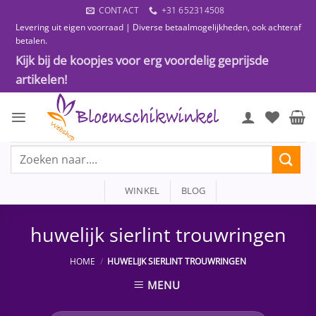
Ga
CONTACT
+31 652314508
naar
Levering uit eigen voorraad | Diverse betaalmogelijkheden, ook achteraf
inhoud
betalen.
Kijk bij de koopjes voor erg voordelig geprijsde
artikelen!
Zoeken
naar:
WINKEL
BLOG
huwelijk sierlint trouwringen
HOME
/
HUWELIJK SIERLINT TROUWRINGEN
MENU