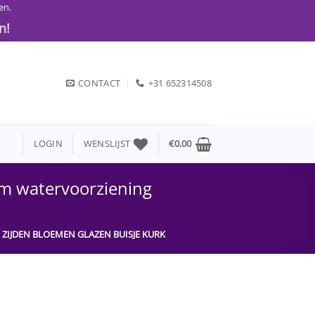
en.
n!
CONTACT
+31 652314508
LOGIN
WENSLIJST
€
0.00
im watervoorziening
ZIJDEN BLOEMEN GLAZEN BUISJE KURK