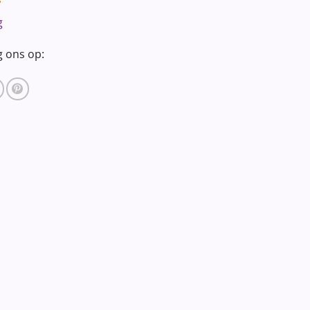
g
g ons op: