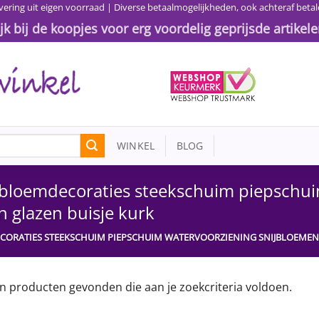
vering uit eigen voorraad | Diverse betaalmogelijkheden, ook achteraf betal
ijk bij de koopjes voor erg voordelig geprijsde artikele
WINKEL
BLOG
e bloemdecoraties steekschuim piepschu
 glazen buisje kurk
ECORATIES STEEKSCHUIM PIEPSCHUIM WATERVOORZIENING SNIJBLOEMEN 
n producten gevonden die aan je zoekcriteria voldoen.