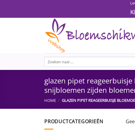
Ga
Le
naar
K
inhoud
Zoeken
naar:
glazen pipet reageerbuisj
snijbloemen zijden bloemen
HOME
/
GLAZEN PIPET REAGEERBUISJE BLOEMD
PRODUCTCATEGORIEËN
Gee