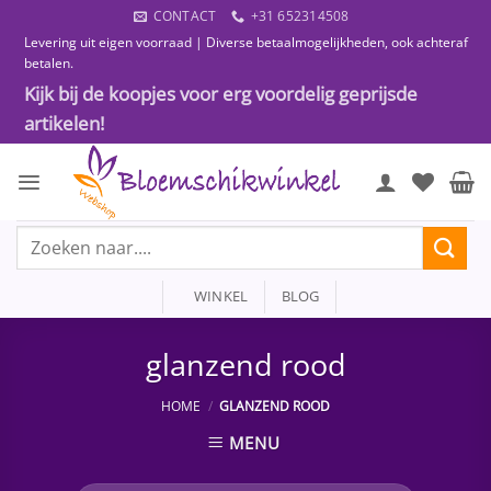
Ga
CONTACT
+31 652314508
naar
Levering uit eigen voorraad | Diverse betaalmogelijkheden, ook achteraf
inhoud
betalen.
Kijk bij de koopjes voor erg voordelig geprijsde
artikelen!
Zoeken
naar:
WINKEL
BLOG
glanzend rood
HOME
/
GLANZEND ROOD
MENU