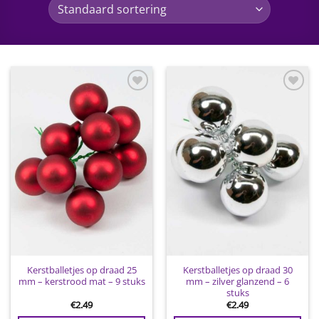
Toevoegen
Toevoegen
aan
aan
wenslijst
wenslijst
Kerstballetjes op draad 25
Kerstballetjes op draad 30
mm – kerstrood mat – 9 stuks
mm – zilver glanzend – 6
stuks
€
2.49
€
2.49