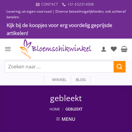
Ga
CONTACT
+31 652314508
naar
Levering uit eigen voorraad | Diverse betaalmogelijkheden, ook achteraf
inhoud
betalen.
Kijk bij de koopjes voor erg voordelig geprijsde
artikelen!
Zoeken
naar:
WINKEL
BLOG
gebleekt
HOME
/
GEBLEEKT
MENU