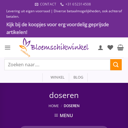
Ga
CONTACT
+31 652314508
naar
Levering uit eigen voorraad | Diverse betaalmogelijkheden, ook achteraf
inhoud
betalen.
Kijk bij de koopjes voor erg voordelig geprijsde
artikelen!
Zoeken
naar:
WINKEL
BLOG
doseren
HOME
/
DOSEREN
MENU