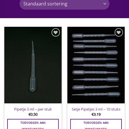
Toevoegen
Toevoegen
aan
aan
wenslijst
wenslijst
Pipetje 3 ml – per stuk
Setje Pipetjes 3 ml – 10 stuks
€
0.50
€
3.19
TOEVOEGEN AAN
TOEVOEGEN AAN
WINKELWAGEN
WINKELWAGEN