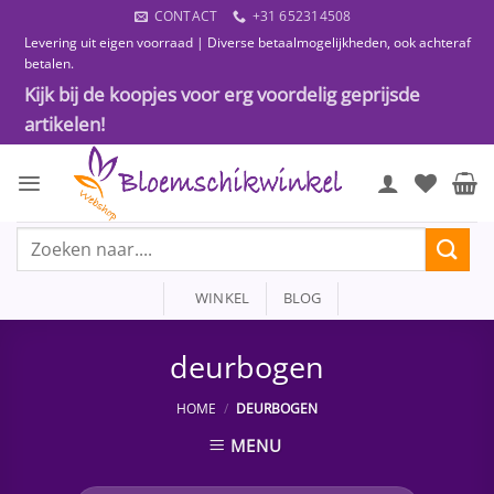
Ga
CONTACT
+31 652314508
naar
Levering uit eigen voorraad | Diverse betaalmogelijkheden, ook achteraf
inhoud
betalen.
Kijk bij de koopjes voor erg voordelig geprijsde
artikelen!
Zoeken
naar:
WINKEL
BLOG
deurbogen
HOME
/
DEURBOGEN
MENU