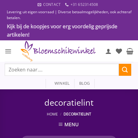
Ga
CONTACT
+31 652314508
naar
Levering uit eigen voorraad | Diverse betaalmogelijkheden, ook achteraf
inhoud
betalen.
Kijk bij de koopjes voor erg voordelig geprijsde
artikelen!
Zoeken
naar:
WINKEL
BLOG
decoratielint
HOME
/
DECORATIELINT
MENU