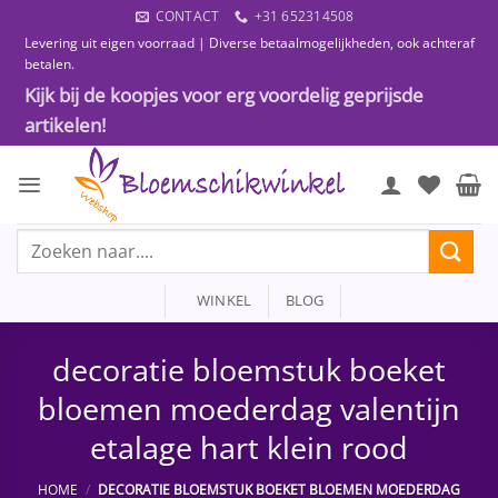
Ga
CONTACT
+31 652314508
naar
Levering uit eigen voorraad | Diverse betaalmogelijkheden, ook achteraf
inhoud
betalen.
Kijk bij de koopjes voor erg voordelig geprijsde
artikelen!
Zoeken
naar:
WINKEL
BLOG
decoratie bloemstuk boeket
bloemen moederdag valentijn
etalage hart klein rood
HOME
/
DECORATIE BLOEMSTUK BOEKET BLOEMEN MOEDERDAG