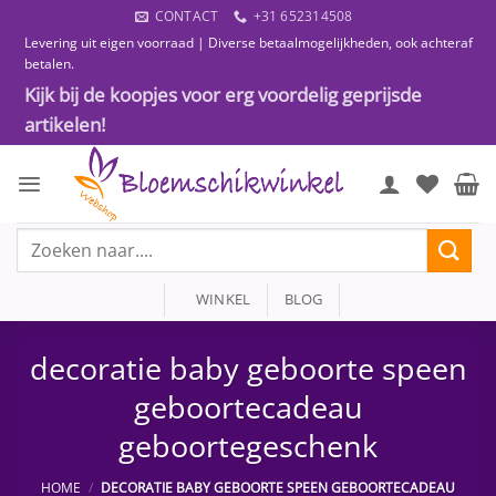
Ga
CONTACT
+31 652314508
naar
Levering uit eigen voorraad | Diverse betaalmogelijkheden, ook achteraf
inhoud
betalen.
Kijk bij de koopjes voor erg voordelig geprijsde
artikelen!
Zoeken
naar:
WINKEL
BLOG
decoratie baby geboorte speen
geboortecadeau
geboortegeschenk
HOME
/
DECORATIE BABY GEBOORTE SPEEN GEBOORTECADEAU