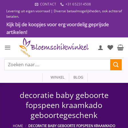
Ga
CONTACT
+31 652314508
naar
Levering uit eigen voorraad | Diverse betaalmogelijkheden, ook achteraf
inhoud
betalen.
Kijk bij de koopjes voor erg voordelig geprijsde
artikelen!
Zoeken
naar:
WINKEL
BLOG
decoratie baby geboorte
fopspeen kraamkado
geboortegeschenk
HOME
/
DECORATIE BABY GEBOORTE FOPSPEEN KRAAMKADO