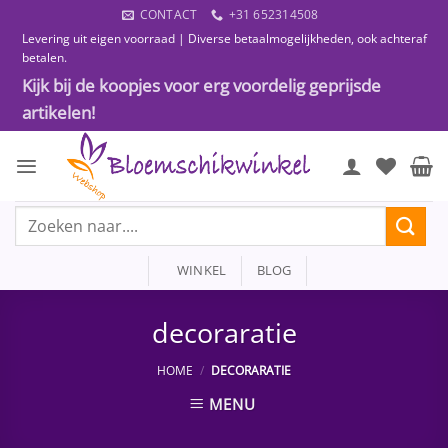
Ga
CONTACT
+31 652314508
naar
Levering uit eigen voorraad | Diverse betaalmogelijkheden, ook achteraf
inhoud
betalen.
Kijk bij de koopjes voor erg voordelig geprijsde
artikelen!
Zoeken
naar:
WINKEL
BLOG
decoraratie
HOME
/
DECORARATIE
MENU