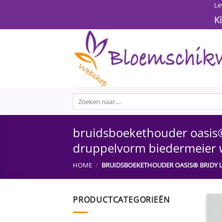
Ga
Le
naar
K
inhoud
Zoeken
naar:
bruidsboekethouder oasis®
druppelvorm biedermeier 
HOME
/
BRUIDSBOEKETHOUDER OASIS® BRIDY 
PRODUCTCATEGORIEËN