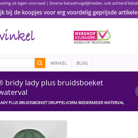
vering uit eigen voorraad | Diverse betaalmogelijkheden, ook achteraf betal
ijk bij de koopjes voor erg voordelig geprijsde artikele
WINKEL
BLOG
 bridy lady plus bruidsboeket
waterval
LADY PLUS BRUIDSBOEKET DRUPPELVORM BIEDERMEIER WATERVAL
Toevoegen