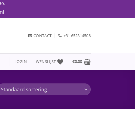
en.
n!
CONTACT
+31 652314508
LOGIN
WENSLIJST
€
0.00