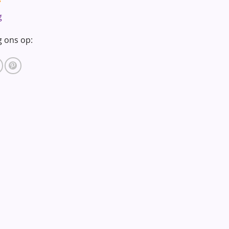
g
g ons op: