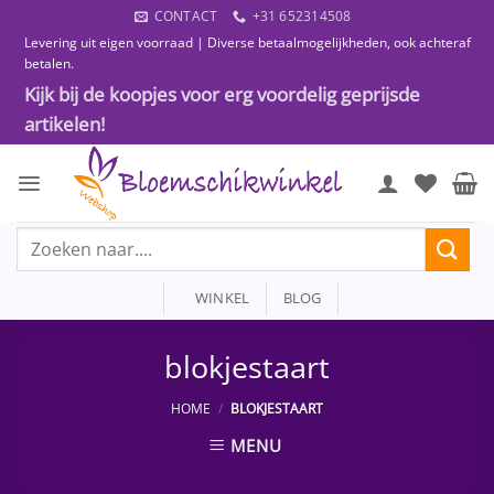
Ga
CONTACT
+31 652314508
naar
Levering uit eigen voorraad | Diverse betaalmogelijkheden, ook achteraf
inhoud
betalen.
Kijk bij de koopjes voor erg voordelig geprijsde
artikelen!
Zoeken
naar:
WINKEL
BLOG
blokjestaart
HOME
/
BLOKJESTAART
MENU