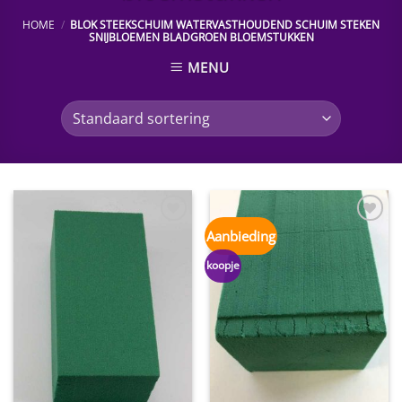
HOME
/
BLOK STEEKSCHUIM WATERVASTHOUDEND SCHUIM STEKEN
SNIJBLOEMEN BLADGROEN BLOEMSTUKKEN
MENU
Toevoegen
Toevoegen
Aanbieding
aan
aan
wenslijst
wenslijst
koopje