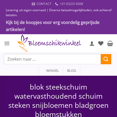
Ga
CONTACT
+31 652314508
naar
Levering uit eigen voorraad | Diverse betaalmogelijkheden, ook achteraf
inhoud
betalen.
Kijk bij de koopjes voor erg voordelig geprijsde
artikelen!
Zoeken
naar:
WINKEL
BLOG
blok steekschuim
watervasthoudend schuim
steken snijbloemen bladgroen
bloemstukken