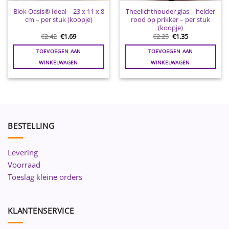
Blok Oasis® Ideal – 23 x 11 x 8
Theelichthouder glas – helder
cm – per stuk (koopje)
rood op prikker – per stuk
(koopje)
Oorspronkelijke
Huidige
Oorspronkelijke
Huidige
€
2.42
€
1.69
€
2.25
€
1.35
prijs
prijs
prijs
prijs
was:
is:
was:
is:
TOEVOEGEN AAN
TOEVOEGEN AAN
€2.42.
€1.69.
€2.25.
€1.35.
WINKELWAGEN
WINKELWAGEN
BESTELLING
Levering
Voorraad
Toeslag kleine orders
KLANTENSERVICE