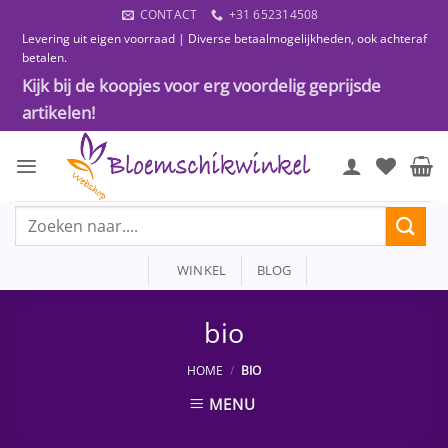
Ga
CONTACT
+31 652314508
naar
Levering uit eigen voorraad | Diverse betaalmogelijkheden, ook achteraf
inhoud
betalen.
Kijk bij de koopjes voor erg voordelig geprijsde
artikelen!
Zoeken
naar:
WINKEL
BLOG
bio
HOME
/
BIO
MENU