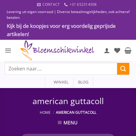
Ga
CONTACT
+31 652314508
naar
Levering uit eigen voorraad | Diverse betaalmogelijkheden, ook achteraf
inhoud
betalen.
Kijk bij de koopjes voor erg voordelig geprijsde
artikelen!
Zoeken
naar:
WINKEL
BLOG
american guttacoll
HOME
/
AMERICAN GUTTACOLL
MENU