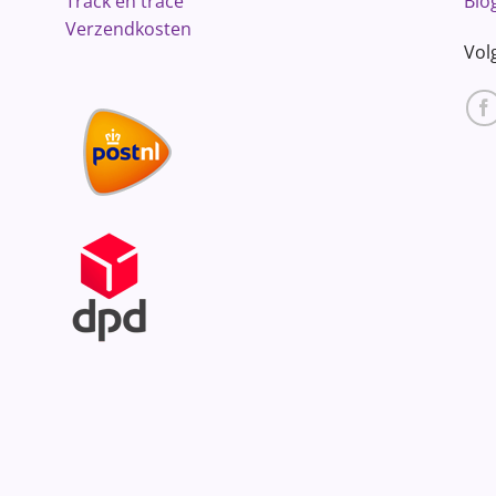
Track en trace
Blo
Verzendkosten
Vol