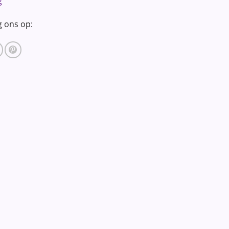
g
g ons op: