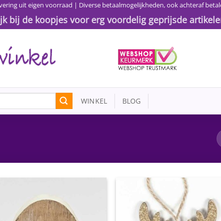
vering uit eigen voorraad | Diverse betaalmogelijkheden, ook achteraf betal
ijk bij de koopjes voor erg voordelig geprijsde artikele
WINKEL
BLOG
Toevoegen
Toevoe
aan
aan
wenslijst
wensli