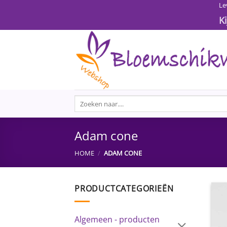
Ga
Le
naar
K
inhoud
Zoeken
naar:
Adam cone
HOME
/
ADAM CONE
PRODUCTCATEGORIEËN
Algemeen - producten