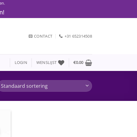
en.
n!
CONTACT
+31 652314508
LOGIN
WENSLIJST
€
0.00
gen
jst