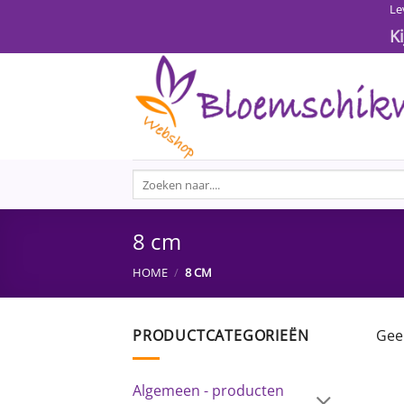
Ga
Le
naar
K
inhoud
Zoeken
naar:
8 cm
HOME
/
8 CM
PRODUCTCATEGORIEËN
Gee
Algemeen - producten