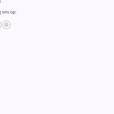
g
g ons op: