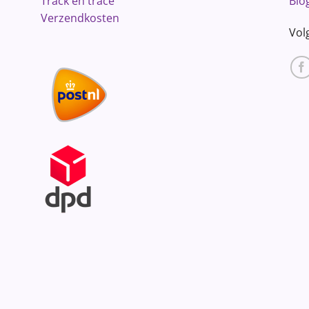
Track en trace
Blo
Verzendkosten
Vol