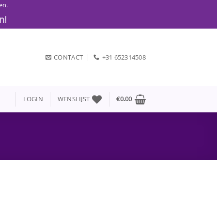
en.
n!
CONTACT
+31 652314508
LOGIN
WENSLIJST
€
0.00