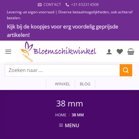
Ga
CONTACT
+31 652314508
naar
Levering uit eigen voorraad | Diverse betaalmogelijkheden, ook achteraf
inhoud
betalen.
Kijk bij de koopjes voor erg voordelig geprijsde
artikelen!
Zoeken
naar:
WINKEL
BLOG
38 mm
HOME
/
38 MM
MENU