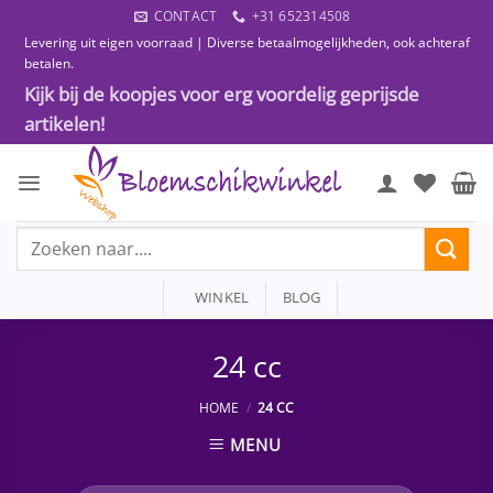
Ga
CONTACT
+31 652314508
naar
Levering uit eigen voorraad | Diverse betaalmogelijkheden, ook achteraf
inhoud
betalen.
Kijk bij de koopjes voor erg voordelig geprijsde
artikelen!
Zoeken
naar:
WINKEL
BLOG
24 cc
HOME
/
24 CC
MENU