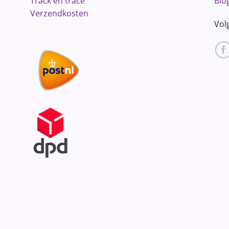
Track en trace
Blo
Verzendkosten
Vol