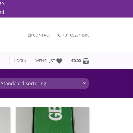
en.
n!
CONTACT
+31 652314508
LOGIN
WENSLIJST
€
0.00
gen
Toevoegen
aan
jst
wenslijst