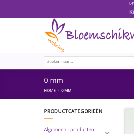
Ga
Le
naar
K
inhoud
Zoeken
naar:
0 mm
HOME
/
0 MM
PRODUCTCATEGORIEËN
Algemeen - producten