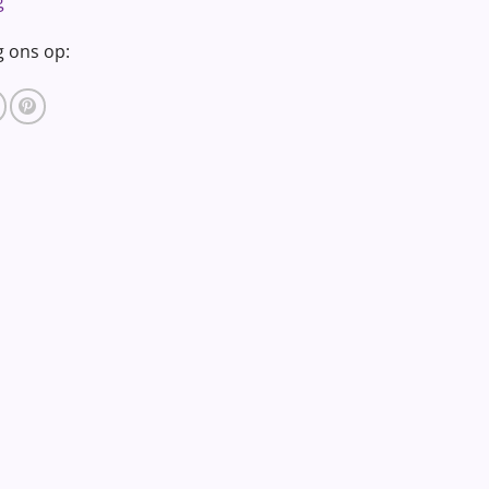
g
g ons op: