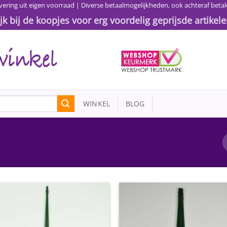
vering uit eigen voorraad | Diverse betaalmogelijkheden, ook achteraf betal
ijk bij de koopjes voor erg voordelig geprijsde artikele
WINKEL
BLOG
Toevoegen
Toevoe
aan
aan
wenslijst
wensli