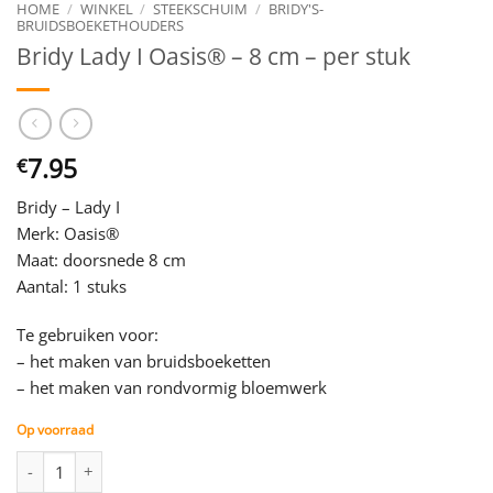
HOME
/
WINKEL
/
STEEKSCHUIM
/
BRIDY'S-
BRUIDSBOEKETHOUDERS
Bridy Lady I Oasis® – 8 cm – per stuk
7.95
€
Bridy – Lady I
Merk: Oasis®
Maat: doorsnede 8 cm
Aantal: 1 stuks
Te gebruiken voor:
– het maken van bruidsboeketten
– het maken van rondvormig bloemwerk
Op voorraad
Bridy Lady I Oasis® - 8 cm - per stuk aantal