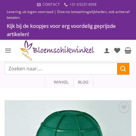
Ga
CONTACT
+31 652314508
naar
Levering uit eigen voorraad | Diverse betaalmogelijkheden, ook achteraf
inhoud
betalen.
Kijk bij de koopjes voor erg voordelig geprijsde
artikelen!
Zoeken
naar:
WINKEL
BLOG
Toevoegen
aan
wenslijst