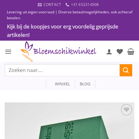
Ga
CONTACT
+31 652314508
naar
Levering uit eigen voorraad | Diverse betaalmogelijkheden, ook achteraf
inhoud
betalen.
Kijk bij de koopjes voor erg voordelig geprijsde
artikelen!
Zoeken
naar:
WINKEL
BLOG
Toevoegen
aan
wenslijst