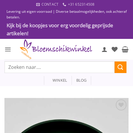
Ga
CONTACT
+31 652314508
naar
Levering uit eigen voorraad | Diverse betaalmogelijkheden, ook achteraf
inhoud
betalen.
Kijk bij de koopjes voor erg voordelig geprijsde
artikelen!
Zoeken
naar:
WINKEL
BLOG
Toevoegen
aan
wenslijst